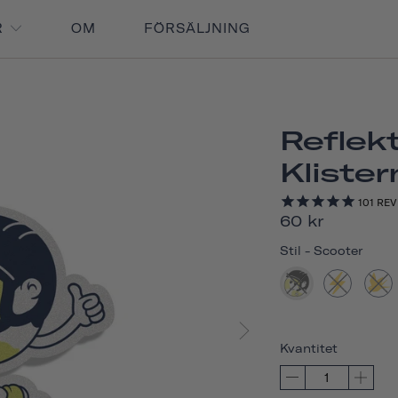
R
OM
FÖRSÄLJNING
Reflek
Kliste
101
REV
60 kr
Stil
-
Scooter
Kvantitet