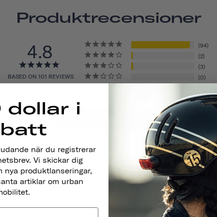
Produktrecensioner
4.8
94
2
3
BASED ON 101 REVIEWS
0
2
 dollar i
Write A Review
abatt
judande när du registrerar
hetsbrev. Vi skickar dig
 nya produktlanseringar,
santa artiklar om urban
obilitet.