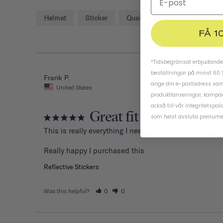
Helmet
Sticker
Quality
Thousand
D
FÅ 1
*Tidsbegränsat erbjudande.
beställningar på minst 60 
Frank P.
ange din e-postadress samt
United States
produktlanseringar, kampa
också till vår
integritetspoli
Great fit extremely co
som helst avsluta prenume
This is really everything I need for a helmet. Outstand
Reflective Stickers
Was this helpful?
0
0