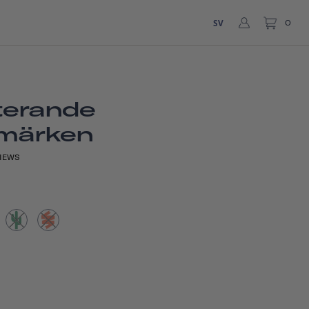
SV
0
terande
rmärken
IEWS