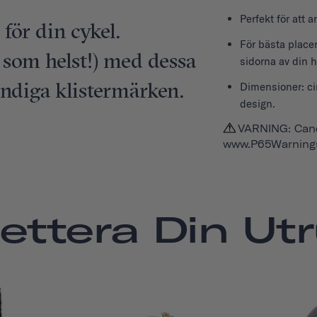
Perfekt för att 
för din cykel.
För bästa place
 som helst!) med dessa
sidorna av din h
ändiga klistermärken.
Dimensioner: ci
design.
VARNING: Canc
www.P65Warnings
ettera Din Ut