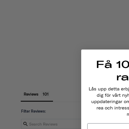
Få 10
r
Lås upp detta erb
Reviews
dig för vårt ny
uppdateringar om
rea och intres
Filter Reviews:
m