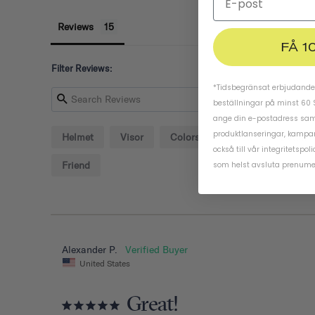
Reviews
FÅ 1
Filter Reviews:
*Tidsbegränsat erbjudande.
beställningar på minst 60 
ange din e-postadress samt
produktlanseringar, kampa
Helmet
Visor
Colors
Screw
Detail
också till vår
integritetspoli
Friend
som helst avsluta prenume
Alexander P.
United States
Great!