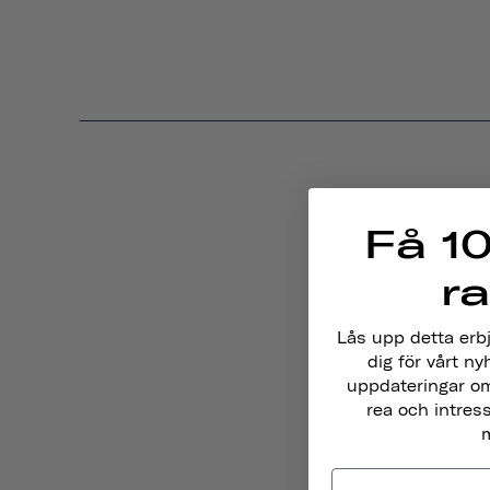
Få 10
r
Lås upp detta erb
dig för vårt ny
uppdateringar om
rea och intres
m