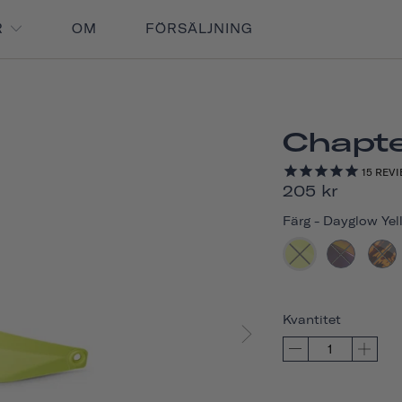
R
OM
FÖRSÄLJNING
Chapt
15
REVI
205 kr
Färg
-
Dayglow Yel
Kvantitet