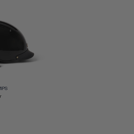
MIPS
r