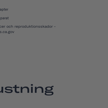
apter
eparat
er och reproduktionsskador -
.ca.gov
ustning