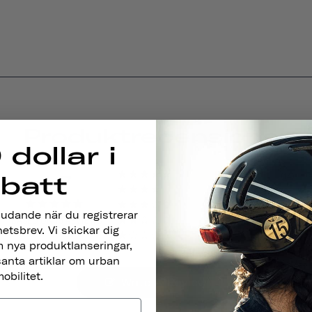
Produktrecensioner
 dollar i
4.7
14
abatt
0
0
judande när du registrerar
BASED ON 15 REVIEWS
0
hetsbrev. Vi skickar dig
1
 nya produktlanseringar,
santa artiklar om urban
obilitet.
Write A Review