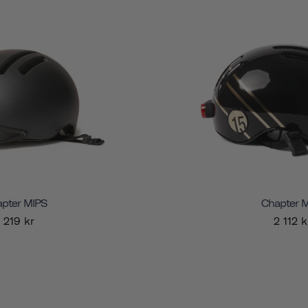
pter MIPS
Chapter 
1 219 kr
2 112 k