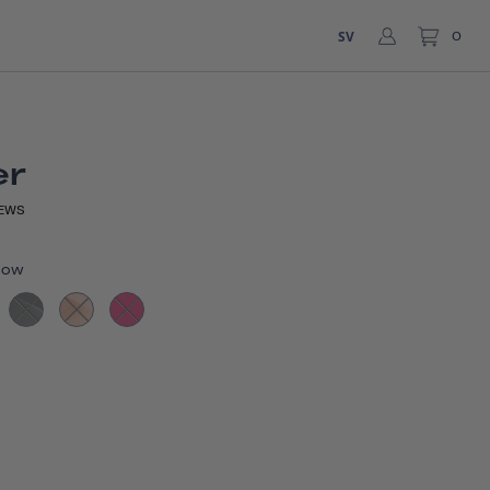
SV
0
er
EWS
low