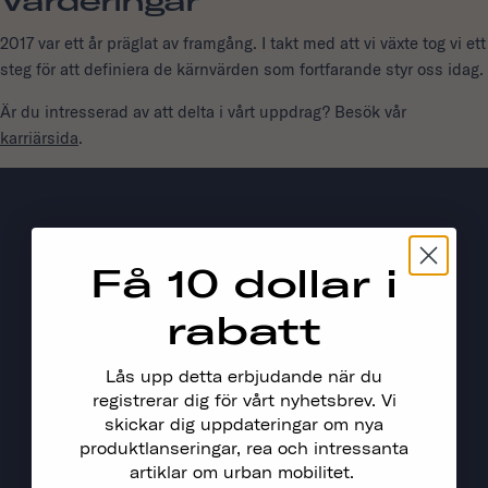
Värderingar
2017 var ett år präglat av framgång. I takt med att vi växte tog vi ett
steg för att definiera de kärnvärden som fortfarande styr oss idag.
Är du intresserad av att delta i vårt uppdrag? Besök vår
karriärsida
.
Få 10 dollar i
rabatt
Lås upp detta erbjudande när du
registrerar dig för vårt nyhetsbrev. Vi
skickar dig uppdateringar om nya
produktlanseringar, rea och intressanta
artiklar om urban mobilitet.