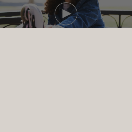
2022
Bortom Hjälmar
2022 gick vi bortom hjälmar för att göra pendlingen säkrare och
bekvämare. Med lanseringen av Traveler Lights lade vi grunden
för en växande serie pendlarprodukter.
Kolla in våra senaste
tillbehör
.