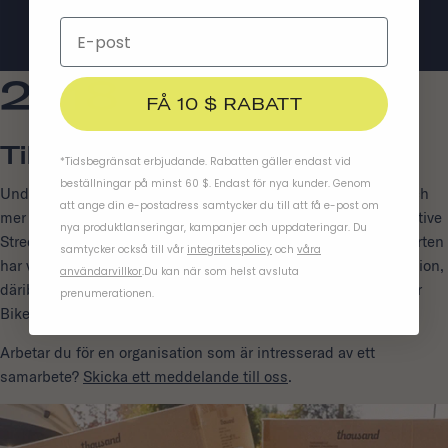
2018
FÅ 10 $ RABATT
Tillsammans I Detta
*Tidsbegränsat erbjudande. Rabatten gäller endast vid
beställningar på minst 60 $. Endast för nya kunder. Genom
Under 2018 stödde vi samhällsinitiativ som främjar säkrare och
att ange din e-postadress samtycker du till att få e-post om
mer inkluderande gator genom att samarbeta med Healthy Active
nya produktlanseringar, kampanjer och uppdateringar. Du
Streets och CicLAvias bilfria offentliga evenemang. Sedan starten
samtycker också till vår
integritetspolicy
och
våra
har vi stolt samarbetat med organisationer som delar vår mission,
användarvillkor
.
Du kan när som helst avsluta
däribland World Bicycle Relief, Protect Our Winters, People for
prenumerationen.
Bikes, East Side Riders, LA Bike Coalition och Girls in Gear.
Arbetar du för en organisation som är intresserad av ett
samarbete?
Skicka ett meddelande till oss
.