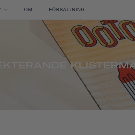
R
OM
FÖRSÄLJNING
EKTERANDE KLISTERM