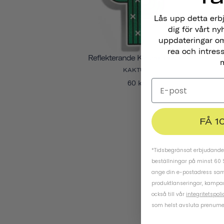
Lås upp detta erb
dig för vårt ny
uppdateringar om
rea och intres
Reflekterande Klistermärken
m
KAKTUS
60 kr
FÅ 1
*Tidsbegränsat erbjudande.
beställningar på minst 60 
ange din e-postadress samt
produktlanseringar, kampa
också till vår
integritetspoli
som helst avsluta prenume