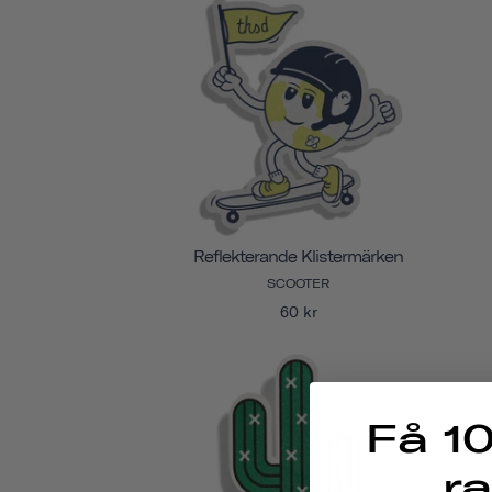
Reflekterande Klistermärken
SCOOTER
60 kr
Få 10
r