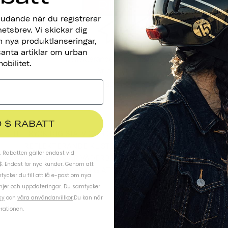
judande när du registrerar
hetsbrev. Vi skickar dig
 nya produktlanseringar,
santa artiklar om urban
Reflekterande Klistermärken
obilitet.
LÅT OSS ÅKA
60 kr
0 $ RABATT
UTTRYCK DIG SJÄLV OCH ÖKA SÄKERHETEN MED VÅRA
REFLEKTERANDE KLISTERMÄRKEN. VÅRA VUXNA
 Rabatten gäller endast vid
KLISTERMÄRKEN ÄR VÄDERBESTÄNDIGA OCH PERMANENTA
$. Endast för nya kunder. Genom att
OCH HJÄLPER DIG ATT ANPASSA DIN CYKEL.
ycker du till att få e-post om nya
njer och uppdateringar. Du samtycker
cy
och
våra användarvillkor
.
Du kan när
rationen.