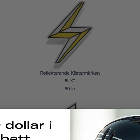
Reflekterande Klistermärken
BLIXT
60 kr
 dollar i
abatt