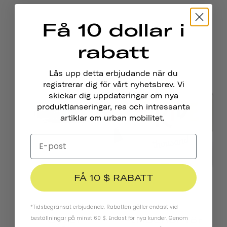
Få 10 dollar i
rabatt
Lås upp detta erbjudande när du
registrerar dig för vårt nyhetsbrev. Vi
skickar dig uppdateringar om nya
produktlanseringar, rea och intressanta
artiklar om urban mobilitet.
FÅ 10 $ RABATT
*Tidsbegränsat erbjudande. Rabatten gäller endast vid
beställningar på minst 60 $. Endast för nya kunder. Genom
Cykel
-tillbehör för