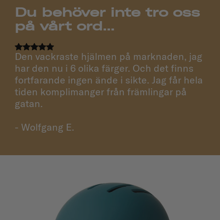
Du behöver inte tro oss
på vårt ord...
Den vackraste hjälmen på marknaden, jag
har den nu i 6 olika färger. Och det finns
fortfarande ingen ände i sikte. Jag får hela
tiden komplimanger från främlingar på
gatan.
- Wolfgang E.