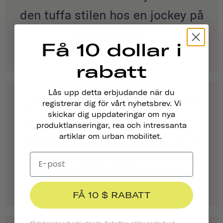
den tuffa stilen hos en jockey på
galoppbanan."
Få 10 dollar i
rabatt
Lås upp detta erbjudande när du
"...högpresterande, snygga, unisex
registrerar dig för vårt nyhetsbrev. Vi
skickar dig uppdateringar om nya
cykelhjälmar som syftar till att
produktlanseringar, rea och intressanta
artiklar om urban mobilitet.
eliminera stigmatiseringen av att
bära hjälm."
FÅ 10 $ RABATT