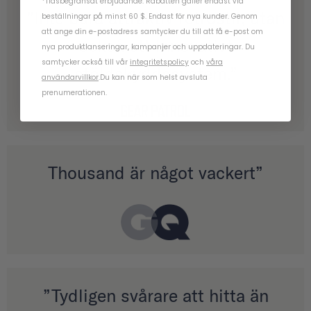
*Tidsbegränsat erbjudande. Rabatten gäller endast vid
”Inte bara attraktiv retrostil, utan
beställningar på minst 60 $. Endast för nya kunder. Genom
att ange din e-postadress samtycker du till att få e-post om
också ett innovativt
nya produktlanseringar, kampanjer och uppdateringar. Du
samtycker också till vår
integritetspolicy
och
våra
stöldskyddssystem.”
användarvillkor
.
Du kan när som helst avsluta
prenumerationen.
Thousand är något vackert”
”Tydligen svårare att hitta än