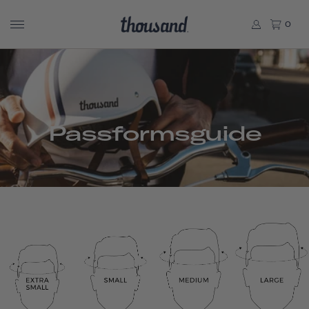
0
Passformsguide