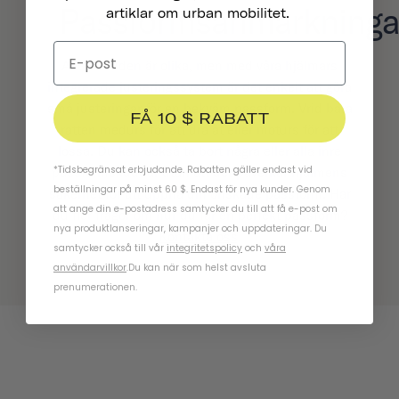
Passformsanmärkninga
artiklar om urban mobilitet.
Alla huvuden är olika, men med våra hjälmars
integrerade justeringssystem är det enkelt att göra
små justeringar för en bekväm passform. Vrid bara
FÅ 10 $ RABATT
ratten medurs för att dra åt eller moturs för att
lossa. Du kan också ta bort några eller alla inre
*Tidsbegränsat erbjudande. Rabatten gäller endast vid
passformskuddar utan att det påverkar hjälmens
beställningar på minst 60 $. Endast för nya kunder. Genom
säkerhet för att uppnå din önskade passform. Har
att ange din e-postadress samtycker du till att få e-post om
du fler frågor om hur du får en perfekt passform?
nya produktlanseringar, kampanjer och uppdateringar. Du
Kontakta oss
.
samtycker också till vår
integritetspolicy
och
våra
användarvillkor
.
Du kan när som helst avsluta
prenumerationen.