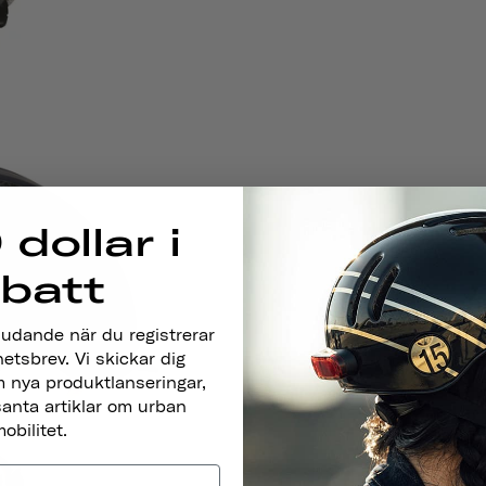
 dollar i
abatt
judande när du registrerar
hetsbrev. Vi skickar dig
 nya produktlanseringar,
santa artiklar om urban
obilitet.