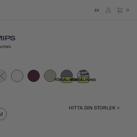
SV
0
MIPS
VIEWS
FÖRSÄLJNING
FÖRSÄLJNING
HITTA DIN STORLEK >
M