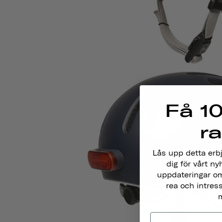
Få 10
r
Lås upp detta erb
dig för vårt ny
uppdateringar om
rea och intres
m