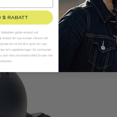
0 $ RABATT
 Rabatten gäller endast vid
$. Endast för nya kunder. Genom att
ycker du till att få e-post om nya
njer och uppdateringar. Du samtycker
cy
och
våra användarvillkor
.
Du kan när
rationen.