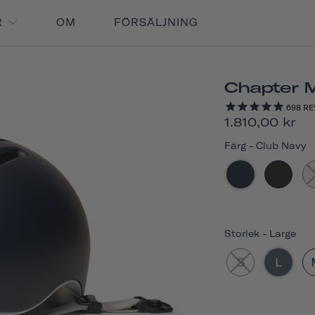
R
OM
FÖRSÄLJNING
Chapter 
698
RE
1.810,00 kr
Färg
-
Club Navy
Storlek
-
Large
S
L