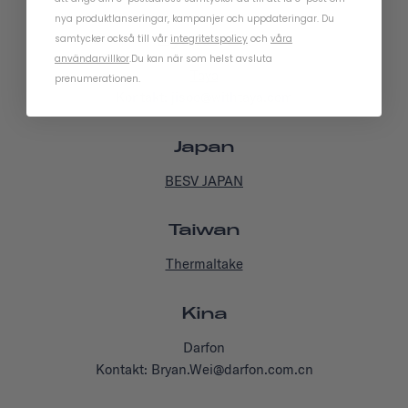
nya produktlanseringar, kampanjer och uppdateringar. Du
Sydkorea
samtycker också till vår
integritetspolicy
och
våra
användarvillkor
.
Du kan när som helst avsluta
Taya
prenumerationen.
Kontakt: jisoo@withtaya.com
Japan
BESV JAPAN
Taiwan
Thermaltake
Kina
Darfon
Kontakt: Bryan.Wei@darfon.com.cn