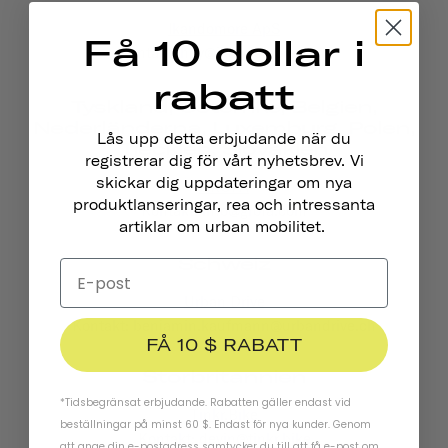
Ikandomore ApS
Få 10 dollar i
Kontakt: hey@ikandomore.com
rabatt
Tyskland, Österrike, Belgien,
Nederländerna, Luxemburg, Polen,
Lås upp detta erbjudande när du
Tjeckien, Slovakien
registrerar dig för vårt nyhetsbrev. Vi
skickar dig uppdateringar om nya
GROFA
produktlanseringar, rea och intressanta
Kontakt: info@grofa.com
artiklar om urban mobilitet.
Schweiz
Urban Drive
Kontakt: benjamin.kaufmann@urbandrive.ch
FÅ 10 $ RABATT
Storbritannien
*Tidsbegränsat erbjudande. Rabatten gäller endast vid
Tinkr.Bike
beställningar på minst 60 $. Endast för nya kunder. Genom
Kontakt: devin@tinkr.bike
att ange din e-postadress samtycker du till att få e-post om