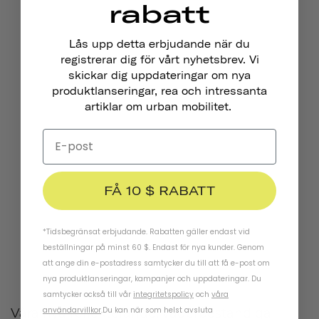
rabatt
Lås upp detta erbjudande när du
registrerar dig för vårt nyhetsbrev. Vi
skickar dig uppdateringar om nya
produktlanseringar, rea och intressanta
artiklar om urban mobilitet.
FÅ 10 $ RABATT
*Tidsbegränsat erbjudande. Rabatten gäller endast vid
beställningar på minst 60 $. Endast för nya kunder. Genom
att ange din e-postadress samtycker du till att få e-post om
nya produktlanseringar, kampanjer och uppdateringar. Du
samtycker också till vår
integritetspolicy
och
våra
användarvillkor
.
Du kan när som helst avsluta
Våra nya reflekterande, väderbeständiga