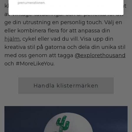
prenumerationen.
klistermärken har ett design som är inspirerat
av vintage-tatueringar och är perfekta för att
ge din utrustning en personlig touch. Välj en
eller kombinera flera för att anpassa din
hjälm
, cykel eller vad du vill. Visa upp din
kreativa stil på gatorna och dela din unika stil
med oss genom att tagga
@explorethousand
och #MoreLikeYou.
Handla klistermärken