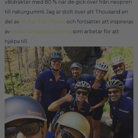
våtdräkter med 80 % när de gick över från neopren
till naturgummi. Jag är stolt över att Thousand en
del av
1% For The Planet
och fortsätter att inspireras
av
andra fantastiska företag
som arbetar för att
hjälpa till.