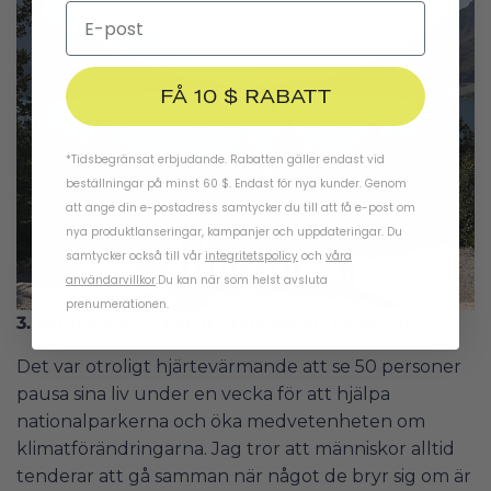
FÅ 10 $ RABATT
*Tidsbegränsat erbjudande. Rabatten gäller endast vid
beställningar på minst 60 $. Endast för nya kunder. Genom
att ange din e-postadress samtycker du till att få e-post om
nya produktlanseringar, kampanjer och uppdateringar. Du
samtycker också till vår
integritetspolicy
och
våra
användarvillkor
.
Du kan när som helst avsluta
prenumerationen.
3. Människans vilja är starkare än någonsin
Det var otroligt hjärtevärmande att se 50 personer
pausa sina liv under en vecka för att hjälpa
nationalparkerna och öka medvetenheten om
klimatförändringarna. Jag tror att människor alltid
tenderar att gå samman när något de bryr sig om är