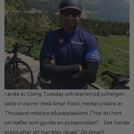
I anda av Giving Tuesday och starten på julhelgen 
satte vi oss ner med Amar Patel, medgrundare av 
Thousand mästare på pappaskämt. (”Har du hört 
om kaffet som gjorde en polisanmälan? ... Det hände 
precis efter att han blev rånad.” Åh Amar!) 