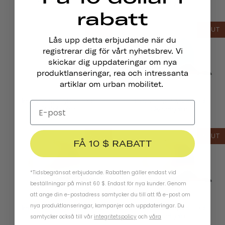
Skatehjälm
Skatehjälm
rabatt
SLUT
SLUT
Lås upp detta erbjudande när du
registrerar dig för vårt nyhetsbrev. Vi
skickar dig uppdateringar om nya
produktlanseringar, rea och intressanta
artiklar om urban mobilitet.
Heritage 1.0 Cykel- Och
Heritage 1.0 Cykel- Och
Skatehjälm
Skatehjälm
SLUT
SLUT
FÅ 10 $ RABATT
*Tidsbegränsat erbjudande. Rabatten gäller endast vid
beställningar på minst 60 $. Endast för nya kunder. Genom
att ange din e-postadress samtycker du till att få e-post om
nya produktlanseringar, kampanjer och uppdateringar. Du
Heritage 1.0 Cykel- Och
Heritage 1.0 Cykel- Och
Skatehjälm
Skatehjälm
samtycker också till vår
integritetspolicy
och
våra