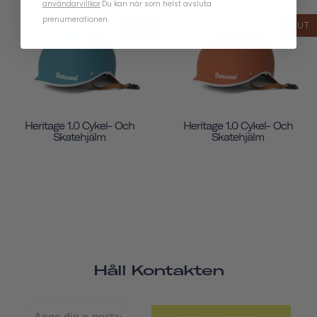
användarvillkor
.
Du kan när som helst avsluta
prenumerationen.
SLUT
SLUT
Heritage 1.0 Cykel- Och
Heritage 1.0 Cykel- Och
Skatehjälm
Skatehjälm
Håll Kontakten