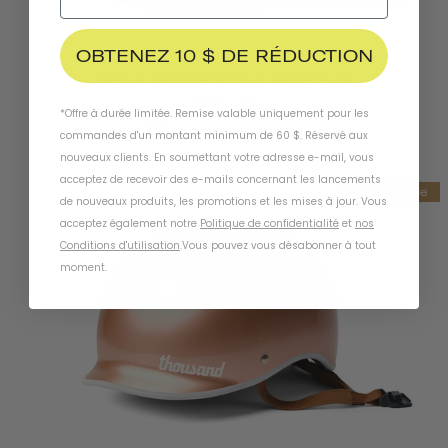
OBTENEZ 10 $ DE RÉDUCTION
Casque Heritage 1.0 Pour Vélo Et Skate
TITANE POLI
*Offre à durée limitée. Remise valable uniquement pour les
860 couronnes suédoises
commandes d'un montant minimum de 60 $. Réservé aux
nouveaux clients. En soumettant votre adresse e-mail, vous
acceptez de recevoir des e-mails concernant les lancements
Vente finale
de nouveaux produits, les promotions et les mises à jour. Vous
acceptez également notre
Politique de confidentialité
et
nos
Conditions d'utilisation
.
Vous pouvez vous désabonner à tout
moment
.