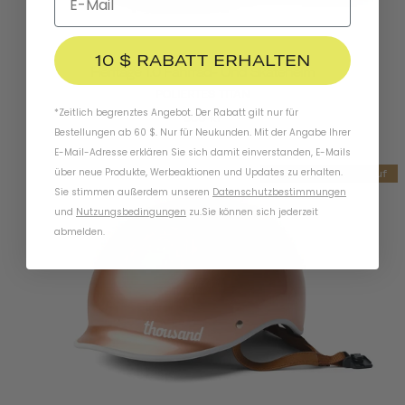
10 $ RABATT ERHALTEN
Heritage 1.0 Fahrrad- Und Skatehelm
POLIERTES TITAN
*Zeitlich begrenztes Angebot. Der Rabatt gilt nur für
860 kr
Bestellungen ab 60 $. Nur für Neukunden. Mit der Angabe Ihrer
E-Mail-Adresse erklären Sie sich damit einverstanden, E-Mails
über neue Produkte, Werbeaktionen und Updates zu erhalten.
Endgültiger Verkauf
Sie stimmen außerdem unseren
Datenschutzbestimmungen
und
Nutzungsbedingungen
zu
.
Sie können sich jederzeit
abmelden.